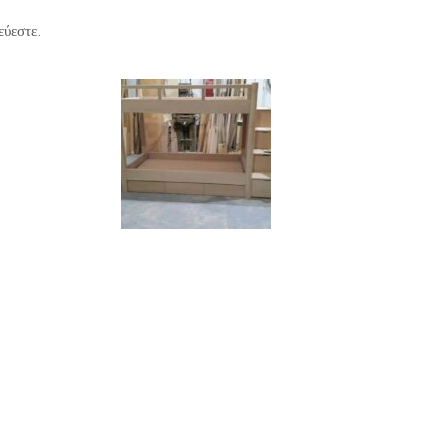
εύεστε.